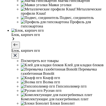
Магма гипсокартон
Маяки уголки
Металлические
профили Knauf
Подвес, соединитель
Профиль для
гипсокартона
Блок, кирпич пгп
Блок, кирпич пгп
Посмотреть все товары
Клей для кладки блоков
Перемычка
газобетонная Bonolit
Кнауф пгп
Волма пгп
Гипсополимер пгп
Русеан пгп
Комплектующие для пазогребневых плит
Блоки Бонолит