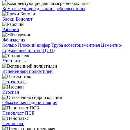
Комплектующие для пазогребневых плит
Блоки Бонолит
Рабочий
Жб изделия
Кольцо
Плоский шифер
Труба асбестоцементная
Цементно-
стружечные плиты (ЦСП)
Утеплитель
Вспененный полиэтилен
Геотекстиль
Изоспан
Обмазочная гидроизоляция
Пенопласт ПСБ
Пеноплэкс