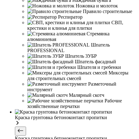
Наждачная бумага
Ножовка и молоток
Правило строительные
Респиратор
СВП,
крестики и клинья для плитки
Стремянка
алюминиевая
Шпатель
PROFESSIONAL
Шпатель ЗУБР
Шпатель фасадный
Шпателя и гребенки
Миксеры
для строительных смесей
Разметочный
инструмент
Малярный скотч
Рабочие
хозяйственные перчатки
Краска грунтовка бетоноконтакт пропитки
Краска грунтовка бетоноконтакт пропитки