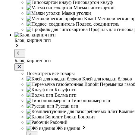
Гипсокартон кнауф
Магма гипсокартон
Маяки уголки
Металлические п
Подвес, соединитель
Профиль для гипсока
Блок, кирпич пгп
Блок, кирпич пгп
Посмотреть все товары
Клей для кладки блоков
Перемычка газоб
Кнауф пгп
Волма пгп
Гипсополимер пгп
Русеан пгп
Компле
Блоки Бонолит
Рабочий
Жб изделия