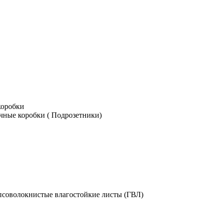
коробки
чные коробки ( Подрозетники)
псоволокнистые влагостойкие листы (ГВЛ)