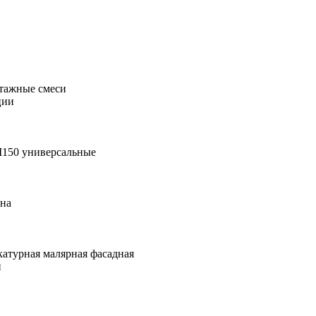
тажные смеси
ции
М150 универсальные
она
катурная малярная фасадная
и