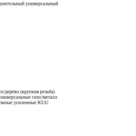
троительный универсальный
с/дерево (крупная резьба)
универсальные гипс/металл
пежные усиленные KUU