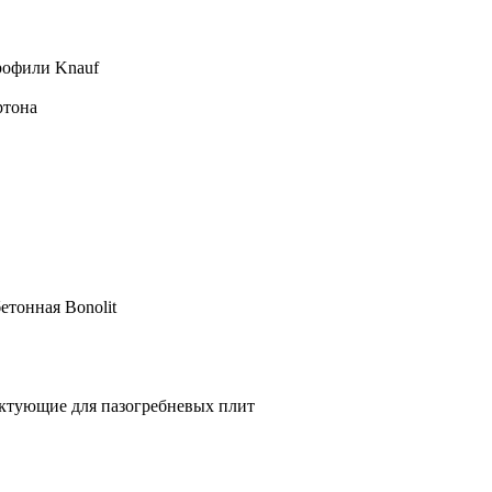
рофили Knauf
ртона
етонная Bonolit
ктующие для пазогребневых плит