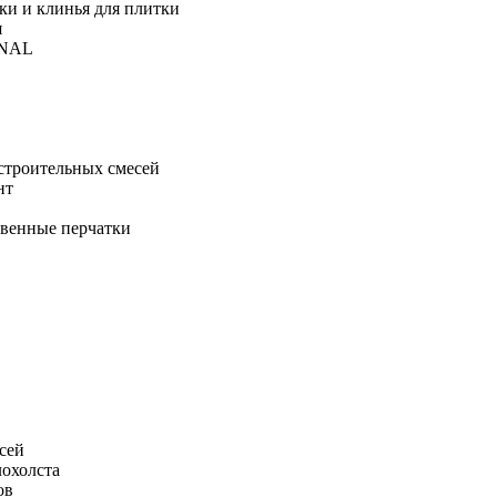
ки и клинья для плитки
я
ONAL
строительных смесей
нт
твенные перчатки
сей
лохолста
ов