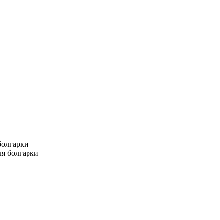
болгарки
ля болгарки