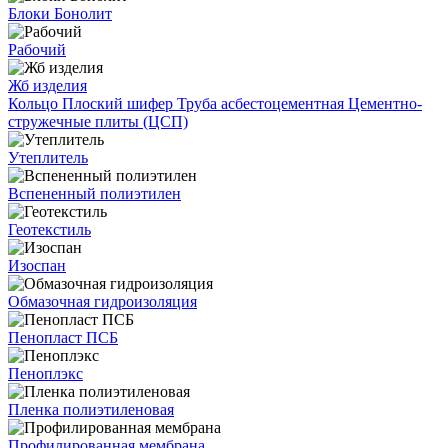
Блоки Бонолит
Рабочий
Жб изделия
Кольцо
Плоский шифер
Труба асбестоцементная
Цементно-
стружечные плиты (ЦСП)
Утеплитель
Вспененный полиэтилен
Геотекстиль
Изоспан
Обмазочная гидроизоляция
Пенопласт ПСБ
Пеноплэкс
Пленка полиэтиленовая
Профилированная мембрана