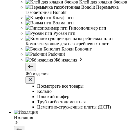
Клей для кладки блоков
Перемычка
газобетонная Bonolit
Кнауф пгп
Волма пгп
Гипсополимер пгп
Русеан пгп
Комплектующие для пазогребневых плит
Блоки Бонолит
Рабочий
Жб изделия
Жб изделия
Посмотреть все товары
Кольцо
Плоский шифер
Труба асбестоцементная
Цементно-стружечные плиты (ЦСП)
Изоляция