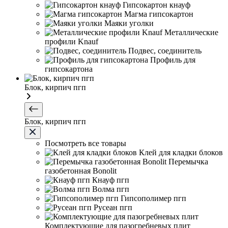
Гипсокартон кнауф
Магма гипсокартон
Маяки уголки
Металлические
профили Knauf
Подвес, соединитель
Профиль для
гипсокартона
Блок, кирпич пгп
Блок, кирпич пгп
Посмотреть все товары
Клей для кладки блоков
Перемычка
газобетонная Bonolit
Кнауф пгп
Волма пгп
Гипсополимер пгп
Русеан пгп
Комплектующие для пазогребневых плит