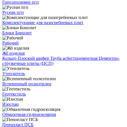
Гипсополимер пгп
Русеан пгп
Комплектующие для пазогребневых плит
Блоки Бонолит
Рабочий
Жб изделия
Кольцо
Плоский шифер
Труба асбестоцементная
Цементно-
стружечные плиты (ЦСП)
Утеплитель
Вспененный полиэтилен
Геотекстиль
Изоспан
Обмазочная гидроизоляция
Пенопласт ПСБ