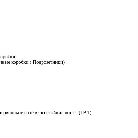
коробки
чные коробки ( Подрозетники)
псоволокнистые влагостойкие листы (ГВЛ)