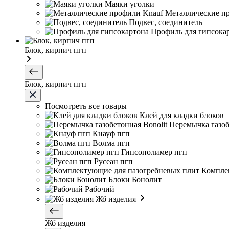
Маяки уголки
Металлические п
Подвес, соединитель
Профиль для гипсока
Блок, кирпич пгп
Блок, кирпич пгп
Посмотреть все товары
Клей для кладки блоков
Перемычка газоб
Кнауф пгп
Волма пгп
Гипсополимер пгп
Русеан пгп
Компле
Блоки Бонолит
Рабочий
Жб изделия
Жб изделия