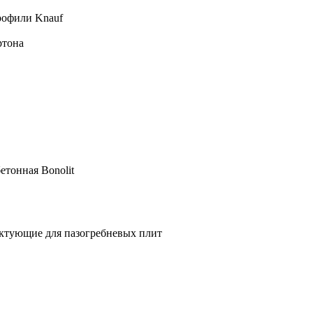
рофили Knauf
ртона
етонная Bonolit
ктующие для пазогребневых плит