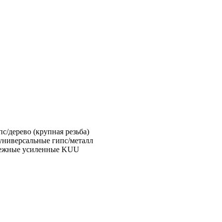
с/дерево (крупная резьба)
универсальные гипс/металл
пежные усиленные KUU