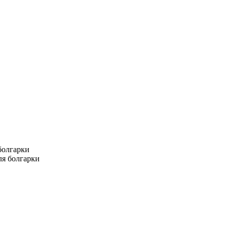
болгарки
ля болгарки