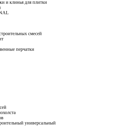
ки и клинья для плитки
я
ONAL
строительных смесей
нт
твенные перчатки
сей
лохолста
ов
троительный универсальный