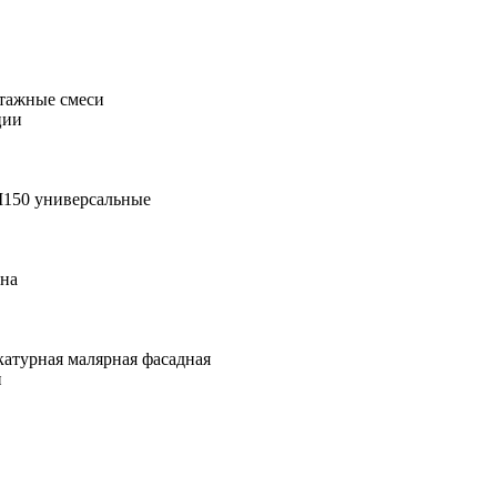
тажные смеси
ции
М150 универсальные
она
катурная малярная фасадная
и