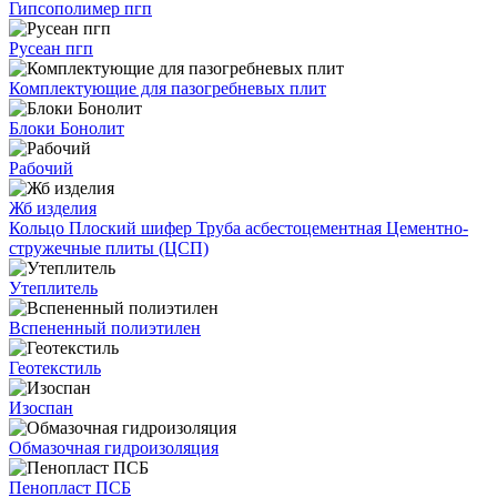
Гипсополимер пгп
Русеан пгп
Комплектующие для пазогребневых плит
Блоки Бонолит
Рабочий
Жб изделия
Кольцо
Плоский шифер
Труба асбестоцементная
Цементно-
стружечные плиты (ЦСП)
Утеплитель
Вспененный полиэтилен
Геотекстиль
Изоспан
Обмазочная гидроизоляция
Пенопласт ПСБ