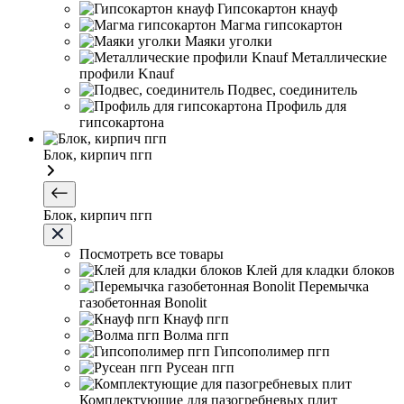
Гипсокартон кнауф
Магма гипсокартон
Маяки уголки
Металлические
профили Knauf
Подвес, соединитель
Профиль для
гипсокартона
Блок, кирпич пгп
Блок, кирпич пгп
Посмотреть все товары
Клей для кладки блоков
Перемычка
газобетонная Bonolit
Кнауф пгп
Волма пгп
Гипсополимер пгп
Русеан пгп
Комплектующие для пазогребневых плит