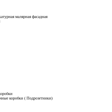
катурная малярная фасадная
и
коробки
чные коробки ( Подрозетники)