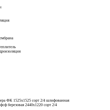
н
ляция
ембрана
еплитель
дроизоляция
ера ФК 1525х1525 сорт 2/4 шлифованная
фсф березовая 2440х1220 сорт 2/4