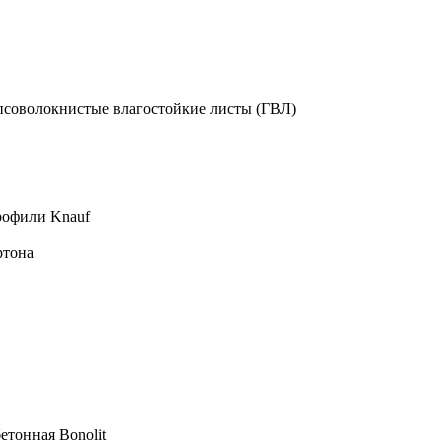
псоволокнистые влагостойкие листы (ГВЛ)
рофили Knauf
ртона
етонная Bonolit