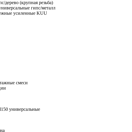
с/дерево (крупная резьба)
универсальные гипс/металл
пежные усиленные KUU
тажные смеси
ции
М150 универсальные
она