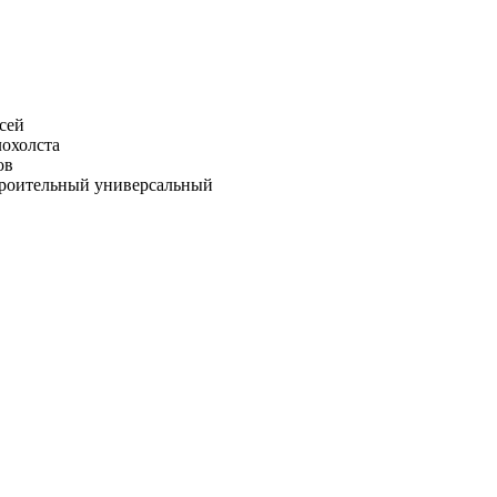
сей
лохолста
ов
троительный универсальный