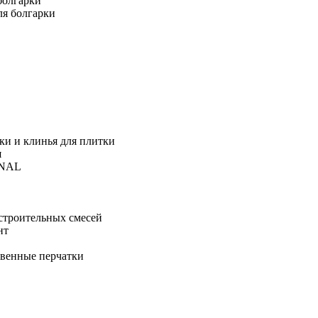
болгарки
ля болгарки
ки и клинья для плитки
я
ONAL
строительных смесей
нт
твенные перчатки