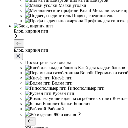
Магма гипсокартон
Маяки уголки
Металлические п
Подвес, соединитель
Профиль для гипсока
Блок, кирпич пгп
Блок, кирпич пгп
Посмотреть все товары
Клей для кладки блоков
Перемычка газоб
Кнауф пгп
Волма пгп
Гипсополимер пгп
Русеан пгп
Компле
Блоки Бонолит
Рабочий
Жб изделия
Жб изделия