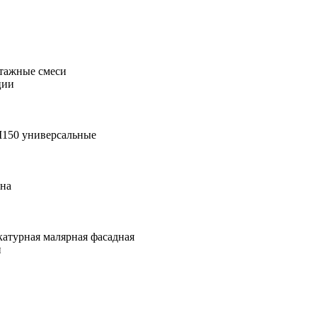
тажные смеси
ции
М150 универсальные
она
катурная малярная фасадная
и