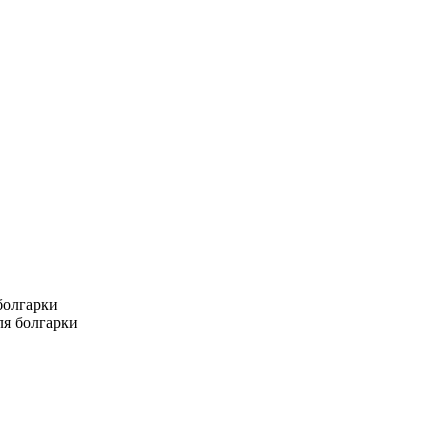
болгарки
ля болгарки