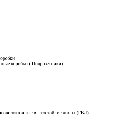
коробки
чные коробки ( Подрозетники)
псоволокнистые влагостойкие листы (ГВЛ)