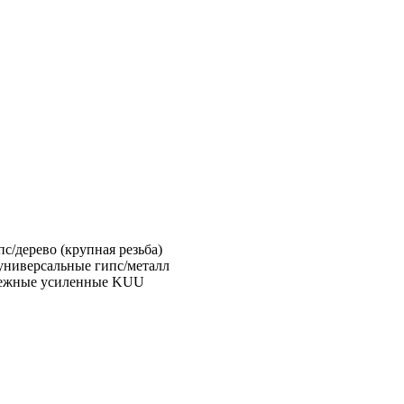
с/дерево (крупная резьба)
универсальные гипс/металл
пежные усиленные KUU