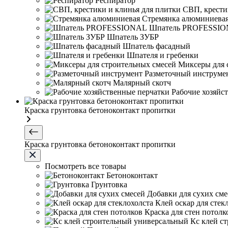
Респиратор
СВП, крести
Стремянка алюминиева
Шпатель PROFESSI
Шпатель ЗУБР
Шпатель фасадный
Шпателя и гребенки
Миксеры для 
Разметочный инструме
Малярный скотч
Рабочие хозяйс
Краска грунтовка бетоноконтакт пропитки
Краска грунтовка бетоноконтакт пропитки
Посмотреть все товары
Бетоноконтакт
Грунтовка
Добавки для сухих сме
Клей оскар для стек
Краска для стен потолк
Кс клей с