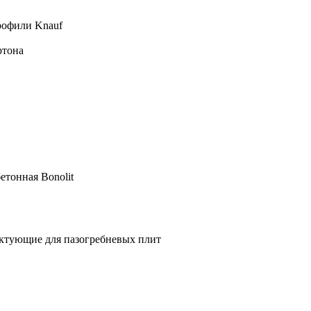
рофили Knauf
ртона
етонная Bonolit
ктующие для пазогребневых плит