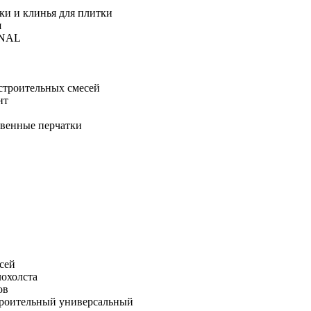
ки и клинья для плитки
я
ONAL
строительных смесей
нт
твенные перчатки
сей
лохолста
ов
троительный универсальный