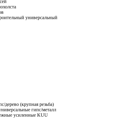
сей
лохолста
ов
троительный универсальный
с/дерево (крупная резьба)
универсальные гипс/металл
пежные усиленные KUU