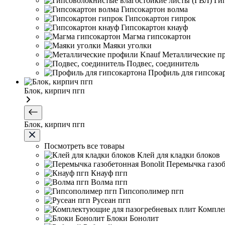
Ги
Гипсокартон волма
Гипсокартон гипрок
Гипсокартон кнауф
Магма гипсокартон
Маяки уголки
Металлические п
Подвес, соединитель
Профиль для гипсока
Блок, кирпич пгп
Блок, кирпич пгп
Посмотреть все товары
Клей для кладки блоков
Перемычка газоб
Кнауф пгп
Волма пгп
Гипсополимер пгп
Русеан пгп
Компле
Блоки Бонолит