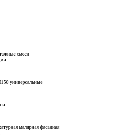
тажные смеси
ции
М150 универсальные
она
катурная малярная фасадная
и