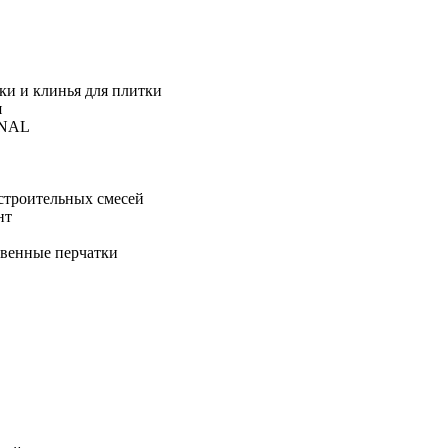
ки и клинья для плитки
я
ONAL
строительных смесей
нт
твенные перчатки