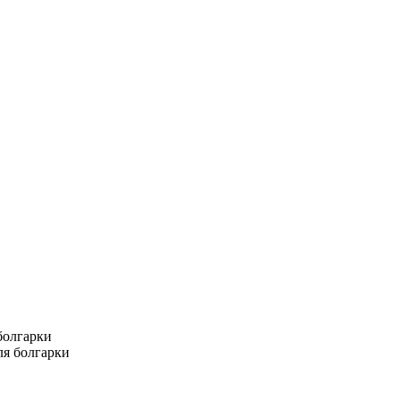
болгарки
ля болгарки