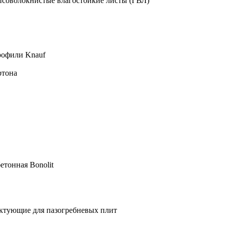
псоволокнистые влагостойкие листы (ГВЛ)
рофили Knauf
ртона
етонная Bonolit
ктующие для пазогребневых плит