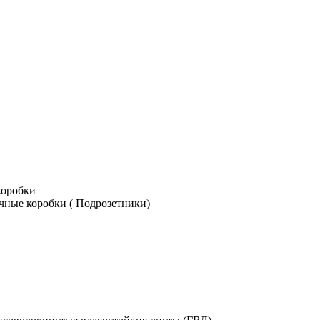
коробки
чные коробки ( Подрозетники)