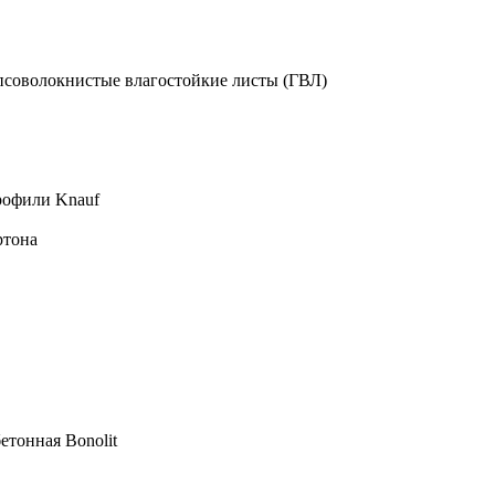
псоволокнистые влагостойкие листы (ГВЛ)
рофили Knauf
ртона
етонная Bonolit