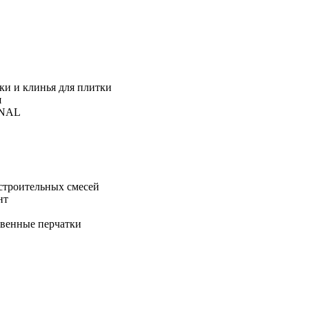
ки и клинья для плитки
я
ONAL
строительных смесей
нт
твенные перчатки