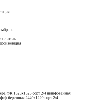
ляция
ембрана
еплитель
дроизоляция
ера ФК 1525х1525 сорт 2/4 шлифованная
фсф березовая 2440х1220 сорт 2/4