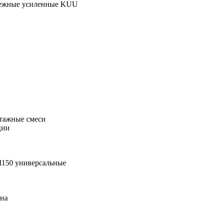
пежные усиленные KUU
тажные смеси
ции
М150 универсальные
она