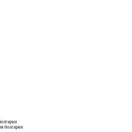
болгарки
ля болгарки