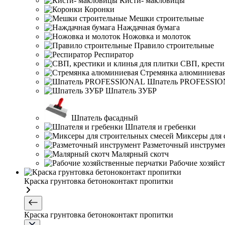
Кисти- макловицы
Коронки
Мешки строительные
Наждачная бумага
Ножовка и молоток
Правило строительные
Респиратор
СВП, крести
Стремянка алюминиева
Шпатель PROFESSI
Шпатель ЗУБР
Шпатель фасадный
Шпателя и гребенки
Миксеры для 
Разметочный инструме
Малярный скотч
Рабочие хозяйс
Краска грунтовка бетоноконтакт пропитки
Краска грунтовка бетоноконтакт пропитки