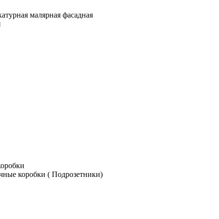
катурная малярная фасадная
и
коробки
чные коробки ( Подрозетники)