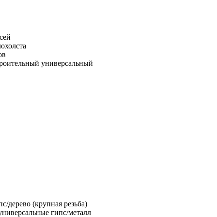
сей
лохолста
ов
троительный универсальный
с/дерево (крупная резьба)
универсальные гипс/металл