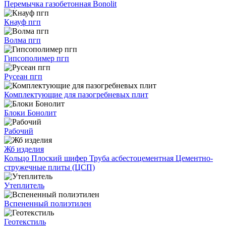
Перемычка газобетонная Bonolit
Кнауф пгп
Волма пгп
Гипсополимер пгп
Русеан пгп
Комплектующие для пазогребневых плит
Блоки Бонолит
Рабочий
Жб изделия
Кольцо
Плоский шифер
Труба асбестоцементная
Цементно-
стружечные плиты (ЦСП)
Утеплитель
Вспененный полиэтилен
Геотекстиль