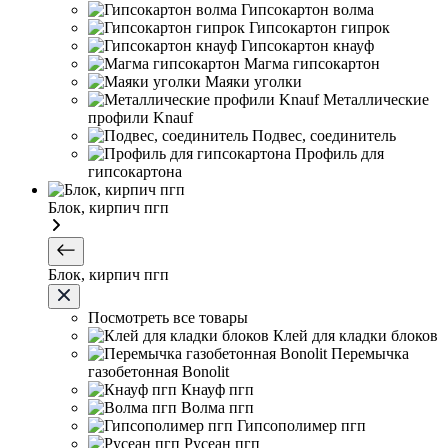
Гипсокартон волма
Гипсокартон гипрок
Гипсокартон кнауф
Магма гипсокартон
Маяки уголки
Металлические
профили Knauf
Подвес, соединитель
Профиль для
гипсокартона
Блок, кирпич пгп
Блок, кирпич пгп
Посмотреть все товары
Клей для кладки блоков
Перемычка
газобетонная Bonolit
Кнауф пгп
Волма пгп
Гипсополимер пгп
Русеан пгп