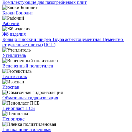
Комплектующие для пазогребневых плит
Блоки Бонолит
Рабочий
Жб изделия
Кольцо
Плоский шифер
Труба асбестоцементная
Цементно-
стружечные плиты (ЦСП)
Утеплитель
Вспененный полиэтилен
Геотекстиль
Изоспан
Обмазочная гидроизоляция
Пенопласт ПСБ
Пеноплэкс
Пленка полиэтиленовая