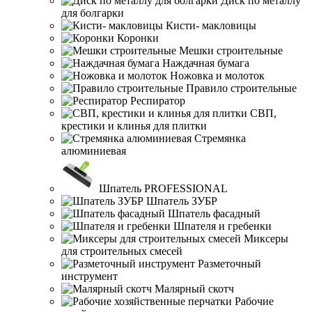
Диск по металлу
для болгарки
Кисти- макловицы
Коронки
Мешки строительные
Наждачная бумага
Ножовка и молоток
Правило строительные
Респиратор
СВП,
крестики и клинья для плитки
Стремянка
алюминиевая
Шпатель PROFESSIONAL
Шпатель ЗУБР
Шпатель фасадный
Шпателя и гребенки
Миксеры
для строительных смесей
Разметочный
инструмент
Малярный скотч
Рабочие