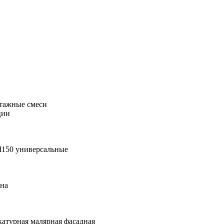
тажные смеси
ции
М150 универсальные
она
катурная малярная фасадная