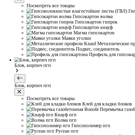
Посмотреть все товары
Ги
Гипсокартон волма
Гипсокартон гипрок
Гипсокартон кнауф
Магма гипсокартон
Маяки уголки
Металлические п
Подвес, соединитель
Профиль для гипсока
Блок, кирпич пгп
Блок, кирпич пгп
Посмотреть все товары
Клей для кладки блоков
Перемычка газоб
Кнауф пгп
Волма пгп
Гипсополимер пгп
Русеан пгп