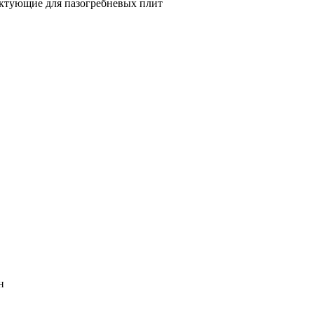
ктующие для пазогребневых плит
н