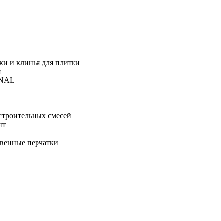
ки и клинья для плитки
я
ONAL
строительных смесей
нт
твенные перчатки