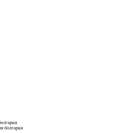
болгарки
ля болгарки