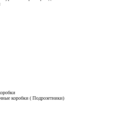
и
коробки
чные коробки ( Подрозетники)