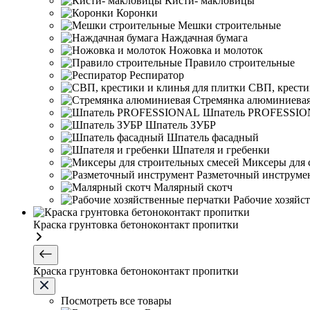
Кисти- макловицы
Коронки
Мешки строительные
Наждачная бумага
Ножовка и молоток
Правило строительные
Респиратор
СВП, крести
Стремянка алюминиева
Шпатель PROFESSI
Шпатель ЗУБР
Шпатель фасадный
Шпателя и гребенки
Миксеры для 
Разметочный инструме
Малярный скотч
Рабочие хозяйс
Краска грунтовка бетоноконтакт пропитки
Краска грунтовка бетоноконтакт пропитки
Посмотреть все товары