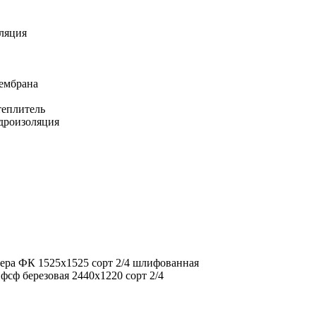
ляция
ембрана
еплитель
дроизоляция
ера ФК 1525х1525 сорт 2/4 шлифованная
фсф березовая 2440х1220 сорт 2/4