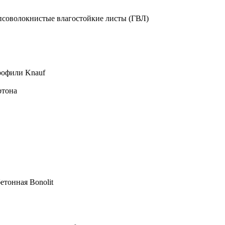
псоволокнистые влагостойкие листы (ГВЛ)
рофили Knauf
ртона
етонная Bonolit