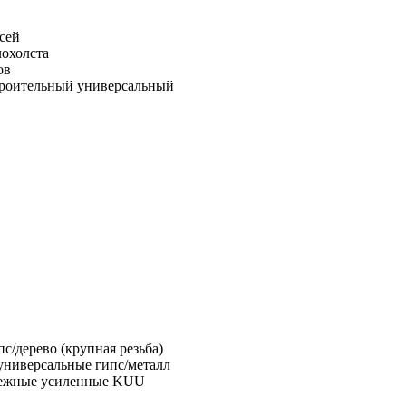
сей
лохолста
ов
троительный универсальный
с/дерево (крупная резьба)
универсальные гипс/металл
пежные усиленные KUU