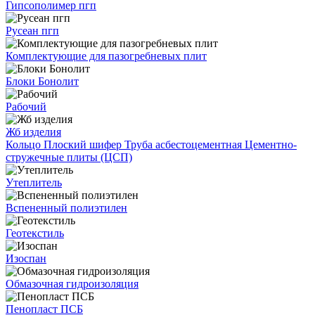
Гипсополимер пгп
Русеан пгп
Комплектующие для пазогребневых плит
Блоки Бонолит
Рабочий
Жб изделия
Кольцо
Плоский шифер
Труба асбестоцементная
Цементно-
стружечные плиты (ЦСП)
Утеплитель
Вспененный полиэтилен
Геотекстиль
Изоспан
Обмазочная гидроизоляция
Пенопласт ПСБ