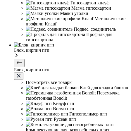
Гипсокартон кнауф
Магма гипсокартон
Маяки уголки
Металлические
профили Knauf
Подвес, соединитель
Профиль для
гипсокартона
Блок, кирпич пгп
Блок, кирпич пгп
Посмотреть все товары
Клей для кладки блоков
Перемычка
газобетонная Bonolit
Кнауф пгп
Волма пгп
Гипсополимер пгп
Русеан пгп
Комплектующие для пазогребневых плит