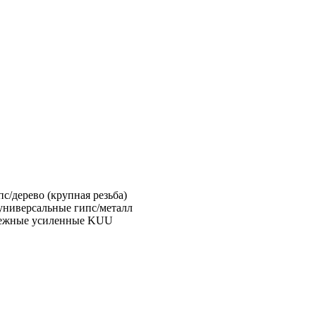
с/дерево (крупная резьба)
универсальные гипс/металл
пежные усиленные KUU