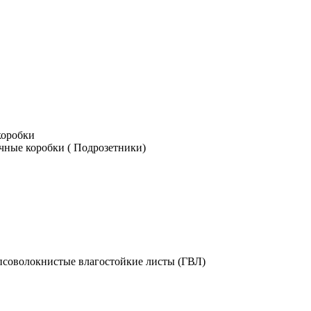
коробки
чные коробки ( Подрозетники)
псоволокнистые влагостойкие листы (ГВЛ)