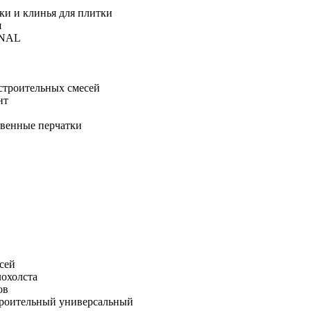
ки и клинья для плитки
я
ONAL
строительных смесей
нт
твенные перчатки
сей
лохолста
ов
троительный универсальный