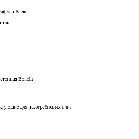
рофили Knauf
ртона
етонная Bonolit
ктующие для пазогребневых плит