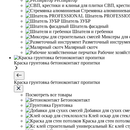
Респиратор
СВП, крести
Стремянка алюминиева
Шпатель PROFESSI
Шпатель ЗУБР
Шпатель фасадный
Шпателя и гребенки
Миксеры для 
Разметочный инструме
Малярный скотч
Рабочие хозяйс
Краска грунтовка бетоноконтакт пропитки
Краска грунтовка бетоноконтакт пропитки
Посмотреть все товары
Бетоноконтакт
Грунтовка
Добавки для сухих сме
Клей оскар для стек
Краска для стен потолк
Кс клей с