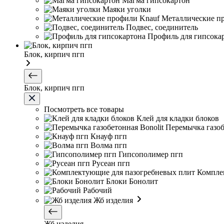
Магма гипсокартон
Маяки уголки
Металлические п
Подвес, соединитель
Профиль для гипсока
Блок, кирпич пгп
Блок, кирпич пгп
Посмотреть все товары
Клей для кладки блоков
Перемычка газоб
Кнауф пгп
Волма пгп
Гипсополимер пгп
Русеан пгп
Компле
Блоки Бонолит
Рабочий
Жб изделия
Жб изделия