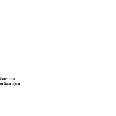
болгарки
ля болгарки