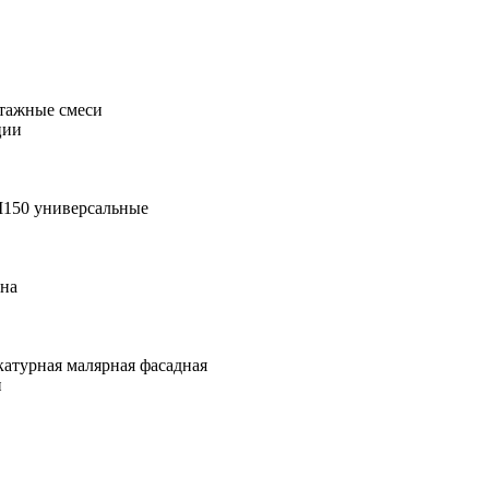
тажные смеси
ции
М150 универсальные
она
катурная малярная фасадная
и