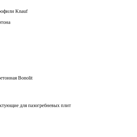
рофили Knauf
ртона
етонная Bonolit
ктующие для пазогребневых плит