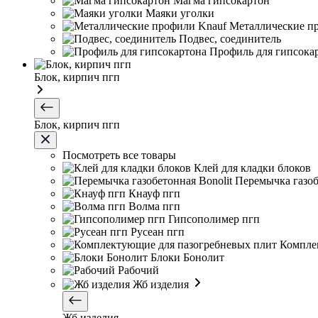
Магма гипсокартон
Маяки уголки
Металлические п
Подвес, соединитель
Профиль для гипсока
Блок, кирпич пгп
Блок, кирпич пгп
Посмотреть все товары
Клей для кладки блоков
Перемычка газоб
Кнауф пгп
Волма пгп
Гипсополимер пгп
Русеан пгп
Компле
Блоки Бонолит
Рабочий
Жб изделия
Жб изделия