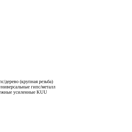
с/дерево (крупная резьба)
универсальные гипс/металл
пежные усиленные KUU