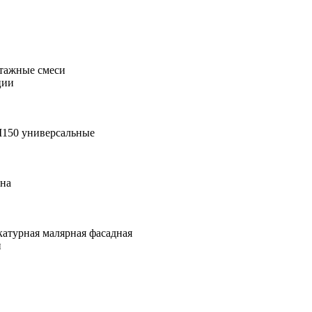
тажные смеси
ции
М150 универсальные
она
катурная малярная фасадная
и