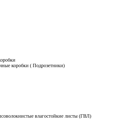
коробки
чные коробки ( Подрозетники)
псоволокнистые влагостойкие листы (ГВЛ)