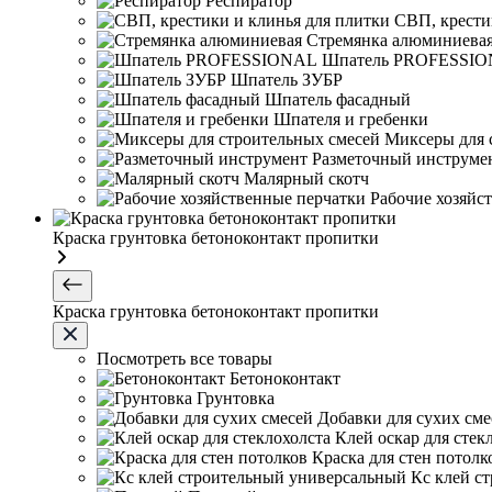
Респиратор
СВП, крести
Стремянка алюминиева
Шпатель PROFESSI
Шпатель ЗУБР
Шпатель фасадный
Шпателя и гребенки
Миксеры для 
Разметочный инструме
Малярный скотч
Рабочие хозяйс
Краска грунтовка бетоноконтакт пропитки
Краска грунтовка бетоноконтакт пропитки
Посмотреть все товары
Бетоноконтакт
Грунтовка
Добавки для сухих сме
Клей оскар для стек
Краска для стен потолк
Кс клей с