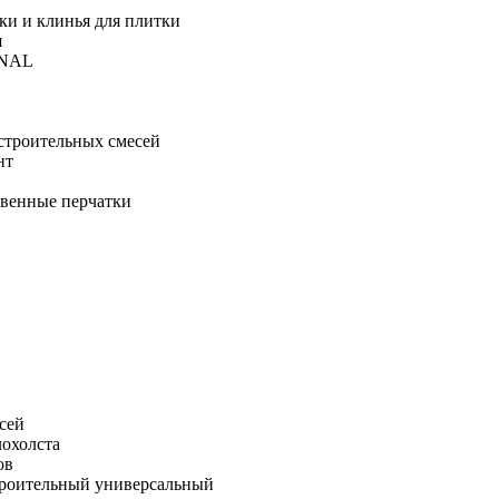
ки и клинья для плитки
я
ONAL
строительных смесей
нт
твенные перчатки
сей
лохолста
ов
троительный универсальный