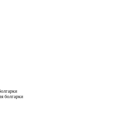
болгарки
ля болгарки