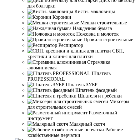
Диск по металлу
для болгарки
Кисти- макловицы
Коронки
Мешки строительные
Наждачная бумага
Ножовка и молоток
Правило строительные
Респиратор
СВП,
крестики и клинья для плитки
Стремянка
алюминиевая
Шпатель
PROFESSIONAL
Шпатель ЗУБР
Шпатель фасадный
Шпателя и гребенки
Миксеры
для строительных смесей
Разметочный
инструмент
Малярный скотч
Рабочие
хозяйственные перчатки