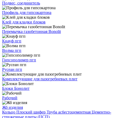
Подвес, соединитель
Профиль для гипсокартона
Клей для кладки блоков
Перемычка газобетонная Bonolit
Кнауф пгп
Волма пгп
Гипсополимер пгп
Русеан пгп
Комплектующие для пазогребневых плит
Блоки Бонолит
Рабочий
Жб изделия
Кольцо
Плоский шифер
Труба асбестоцементная
Цементно-
стружечные плиты (ЦСП)