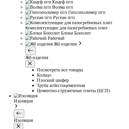
Кнауф пгп
Волма пгп
Гипсополимер пгп
Русеан пгп
Комплектующие для пазогребневых плит
Блоки Бонолит
Рабочий
Жб изделия
Жб изделия
Посмотреть все товары
Кольцо
Плоский шифер
Труба асбестоцементная
Цементно-стружечные плиты (ЦСП)
Изоляция
Изоляция