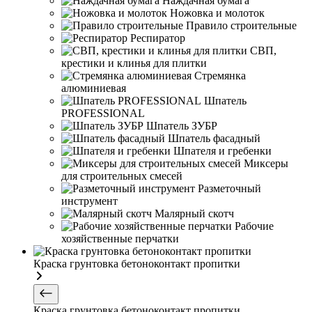
Наждачная бумага
Ножовка и молоток
Правило строительные
Респиратор
СВП,
крестики и клинья для плитки
Стремянка
алюминиевая
Шпатель
PROFESSIONAL
Шпатель ЗУБР
Шпатель фасадный
Шпателя и гребенки
Миксеры
для строительных смесей
Разметочный
инструмент
Малярный скотч
Рабочие
хозяйственные перчатки
Краска грунтовка бетоноконтакт пропитки
Краска грунтовка бетоноконтакт пропитки