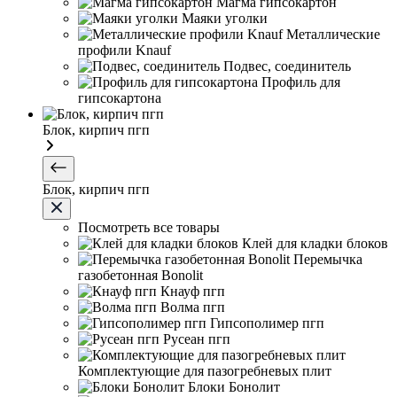
Магма гипсокартон
Маяки уголки
Металлические
профили Knauf
Подвес, соединитель
Профиль для
гипсокартона
Блок, кирпич пгп
Блок, кирпич пгп
Посмотреть все товары
Клей для кладки блоков
Перемычка
газобетонная Bonolit
Кнауф пгп
Волма пгп
Гипсополимер пгп
Русеан пгп
Комплектующие для пазогребневых плит
Блоки Бонолит