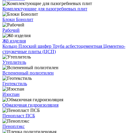
Комплектующие для пазогребневых плит
Блоки Бонолит
Рабочий
Жб изделия
Кольцо
Плоский шифер
Труба асбестоцементная
Цементно-
стружечные плиты (ЦСП)
Утеплитель
Вспененный полиэтилен
Геотекстиль
Изоспан
Обмазочная гидроизоляция
Пенопласт ПСБ
Пеноплэкс