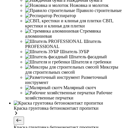
Наждачная бумага
Ножовка и молоток
Правило строительные
Респиратор
СВП,
крестики и клинья для плитки
Стремянка
алюминиевая
Шпатель
PROFESSIONAL
Шпатель ЗУБР
Шпатель фасадный
Шпателя и гребенки
Миксеры
для строительных смесей
Разметочный
инструмент
Малярный скотч
Рабочие
хозяйственные перчатки
Краска грунтовка бетоноконтакт пропитки
Краска грунтовка бетоноконтакт пропитки