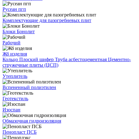
Русеан пгп
Комплектующие для пазогребневых плит
Блоки Бонолит
Рабочий
Жб изделия
Кольцо
Плоский шифер
Труба асбестоцементная
Цементно-
стружечные плиты (ЦСП)
Утеплитель
Вспененный полиэтилен
Геотекстиль
Изоспан
Обмазочная гидроизоляция
Пенопласт ПСБ