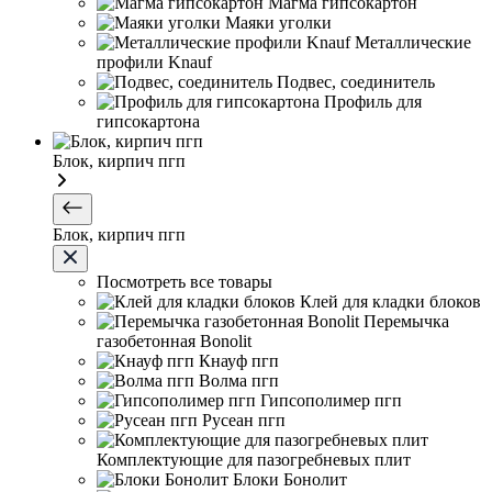
Магма гипсокартон
Маяки уголки
Металлические
профили Knauf
Подвес, соединитель
Профиль для
гипсокартона
Блок, кирпич пгп
Блок, кирпич пгп
Посмотреть все товары
Клей для кладки блоков
Перемычка
газобетонная Bonolit
Кнауф пгп
Волма пгп
Гипсополимер пгп
Русеан пгп
Комплектующие для пазогребневых плит
Блоки Бонолит