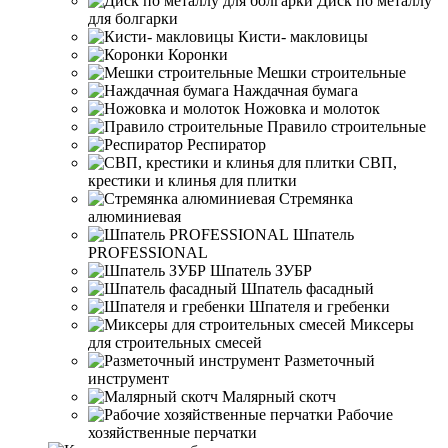
Диск по металлу
для болгарки
Кисти- макловицы
Коронки
Мешки строительные
Наждачная бумага
Ножовка и молоток
Правило строительные
Респиратор
СВП,
крестики и клинья для плитки
Стремянка
алюминиевая
Шпатель
PROFESSIONAL
Шпатель ЗУБР
Шпатель фасадный
Шпателя и гребенки
Миксеры
для строительных смесей
Разметочный
инструмент
Малярный скотч
Рабочие
хозяйственные перчатки