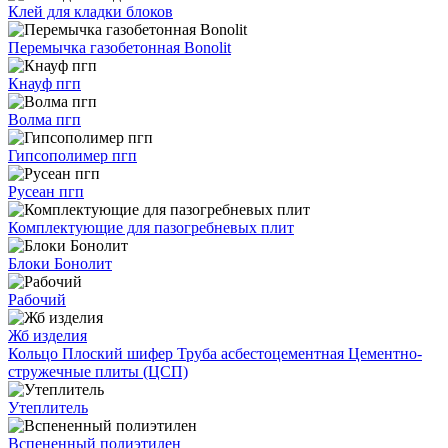
Клей для кладки блоков
Перемычка газобетонная Bonolit
Кнауф пгп
Волма пгп
Гипсополимер пгп
Русеан пгп
Комплектующие для пазогребневых плит
Блоки Бонолит
Рабочий
Жб изделия
Кольцо
Плоский шифер
Труба асбестоцементная
Цементно-
стружечные плиты (ЦСП)
Утеплитель
Вспененный полиэтилен