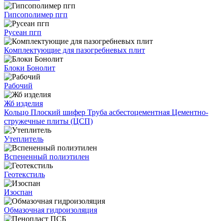
Гипсополимер пгп
Русеан пгп
Комплектующие для пазогребневых плит
Блоки Бонолит
Рабочий
Жб изделия
Кольцо
Плоский шифер
Труба асбестоцементная
Цементно-
стружечные плиты (ЦСП)
Утеплитель
Вспененный полиэтилен
Геотекстиль
Изоспан
Обмазочная гидроизоляция