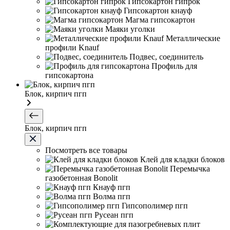
Гипсокартон гипрок
Гипсокартон кнауф
Магма гипсокартон
Маяки уголки
Металлические
профили Knauf
Подвес, соединитель
Профиль для
гипсокартона
Блок, кирпич пгп
Блок, кирпич пгп
Посмотреть все товары
Клей для кладки блоков
Перемычка
газобетонная Bonolit
Кнауф пгп
Волма пгп
Гипсополимер пгп
Русеан пгп