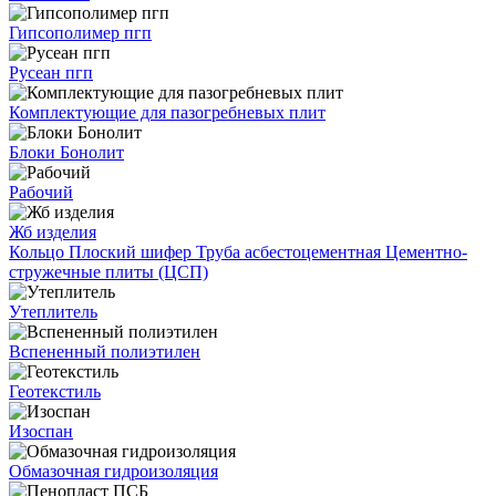
Гипсополимер пгп
Русеан пгп
Комплектующие для пазогребневых плит
Блоки Бонолит
Рабочий
Жб изделия
Кольцо
Плоский шифер
Труба асбестоцементная
Цементно-
стружечные плиты (ЦСП)
Утеплитель
Вспененный полиэтилен
Геотекстиль
Изоспан
Обмазочная гидроизоляция