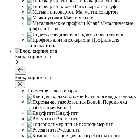
Гипсокартон гипрок
Гипсокартон кнауф
Магма гипсокартон
Маяки уголки
Металлические
профили Knauf
Подвес, соединитель
Профиль для
гипсокартона
Блок, кирпич пгп
Блок, кирпич пгп
Посмотреть все товары
Клей для кладки блоков
Перемычка
газобетонная Bonolit
Кнауф пгп
Волма пгп
Гипсополимер пгп
Русеан пгп