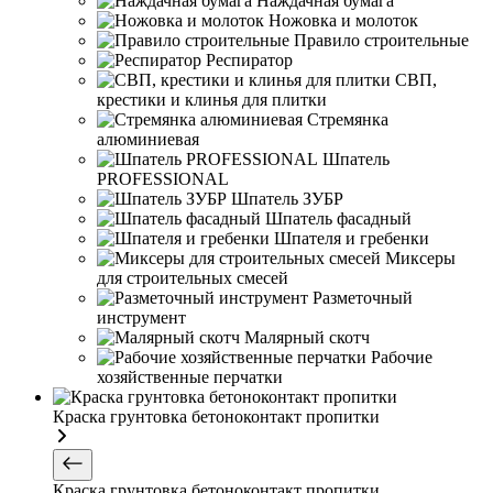
Наждачная бумага
Ножовка и молоток
Правило строительные
Респиратор
СВП,
крестики и клинья для плитки
Стремянка
алюминиевая
Шпатель
PROFESSIONAL
Шпатель ЗУБР
Шпатель фасадный
Шпателя и гребенки
Миксеры
для строительных смесей
Разметочный
инструмент
Малярный скотч
Рабочие
хозяйственные перчатки
Краска грунтовка бетоноконтакт пропитки
Краска грунтовка бетоноконтакт пропитки