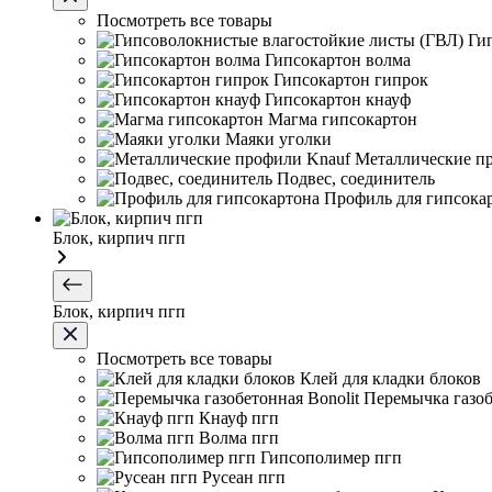
Посмотреть все товары
Ги
Гипсокартон волма
Гипсокартон гипрок
Гипсокартон кнауф
Магма гипсокартон
Маяки уголки
Металлические п
Подвес, соединитель
Профиль для гипсока
Блок, кирпич пгп
Блок, кирпич пгп
Посмотреть все товары
Клей для кладки блоков
Перемычка газоб
Кнауф пгп
Волма пгп
Гипсополимер пгп
Русеан пгп