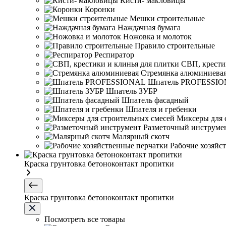
Кисти- макловицы
Коронки
Мешки строительные
Наждачная бумага
Ножовка и молоток
Правило строительные
Респиратор
СВП, крести
Стремянка алюминиева
Шпатель PROFESSI
Шпатель ЗУБР
Шпатель фасадный
Шпателя и гребенки
Миксеры для 
Разметочный инструме
Малярный скотч
Рабочие хозяйс
Краска грунтовка бетоноконтакт пропитки
Краска грунтовка бетоноконтакт пропитки
Посмотреть все товары