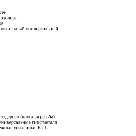
сей
лохолста
ов
троительный универсальный
с/дерево (крупная резьба)
универсальные гипс/металл
пежные усиленные KUU