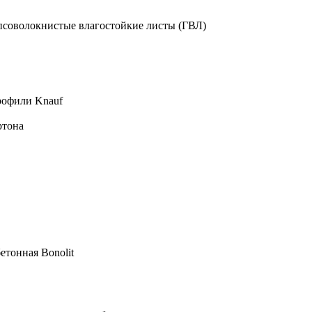
псоволокнистые влагостойкие листы (ГВЛ)
рофили Knauf
ртона
етонная Bonolit