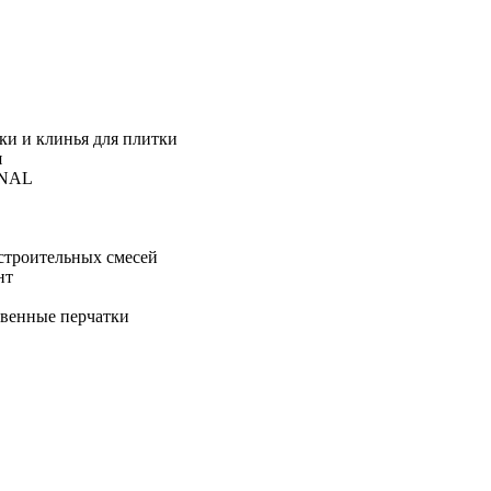
ки и клинья для плитки
я
ONAL
строительных смесей
нт
твенные перчатки