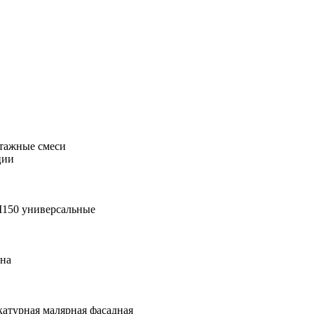
тажные смеси
ции
М150 универсальные
она
катурная малярная фасадная