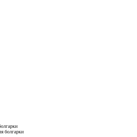
болгарки
ля болгарки