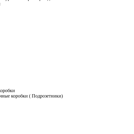
и
коробки
чные коробки ( Подрозетники)