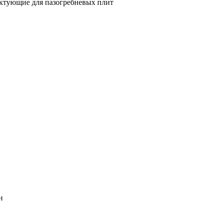
ктующие для пазогребневых плит
н